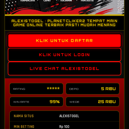
ALEXISTOGEL : PLANETCLIKER2 TEMPAT MAIN
GAME ONLINE TERBAIK PASTI MUDAH MENANG
KLIK UNTUK DAFTAR
KLIK UNTUK LOGIN
LIVE CHAT ALEXISTOGEL
⭐⭐⭐⭐⭐
5 RIBU
RATING
DEPO
99%
25 RIBU
WIN RATE
WEDE
NAMA SITUS
ALEXISTOGEL
MIN BETTING
Rp 100